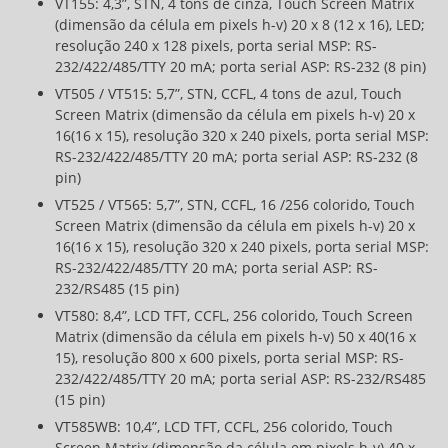
VT155: 4,3”, STN, 4 tons de cinza, Touch Screen Matrix
(dimensão da célula em pixels h-v) 20 x 8 (12 x 16), LED;
resolução 240 x 128 pixels, porta serial MSP: RS-
232/422/485/TTY 20 mA; porta serial ASP: RS-232 (8 pin)
VT505 / VT515: 5,7”, STN, CCFL, 4 tons de azul, Touch
Screen Matrix (dimensão da célula em pixels h-v) 20 x
16(16 x 15), resolução 320 x 240 pixels, porta serial MSP:
RS-232/422/485/TTY 20 mA; porta serial ASP: RS-232 (8
pin)
VT525 / VT565: 5,7”, STN, CCFL, 16 /256 colorido, Touch
Screen Matrix (dimensão da célula em pixels h-v) 20 x
16(16 x 15), resolução 320 x 240 pixels, porta serial MSP:
RS-232/422/485/TTY 20 mA; porta serial ASP: RS-
232/RS485 (15 pin)
VT580: 8,4”, LCD TFT, CCFL, 256 colorido, Touch Screen
Matrix (dimensão da célula em pixels h-v) 50 x 40(16 x
15), resolução 800 x 600 pixels, porta serial MSP: RS-
232/422/485/TTY 20 mA; porta serial ASP: RS-232/RS485
(15 pin)
VT585WB: 10,4”, LCD TFT, CCFL, 256 colorido, Touch
Screen Matrix (dimensão da célula em pixels h-v) 40 x