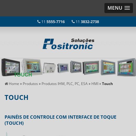
MENU
11
5555-7716
11
3832-2738
Home
»
Produtos
»
Produtos IHM, PLC, PC, ESA
»
HMI
»
Touch
TOUCH
PAINÉIS DE CONTROLE COM INTERFACE DE TOQUE
(TOUCH)