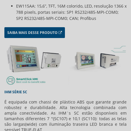
EW115AA: 15,6”, TFT, 16M colorido, LED, resolução 1366 x
788 pixels, portas seriais: SP1 RS232/485-MPI-COM0;
SP2 RS232/485-MPI-COM0; CAN; Profibus
SAIBA MAIS DESSE PRODUTO
IHM SÉRIE SC
É equipada com chassi de plástico ABS que garante grande
robustez e durabilidade. Alta tecnologia combinada com
ampla conectividade. As IHM´s SC estão disponíveis em
tamanhos diferentes 7 "(SC107) e 10,1 (SC110): todas as telas
são largas(wide) com iluminação traseira LED branca e tela
sensível TRUE-FLAT