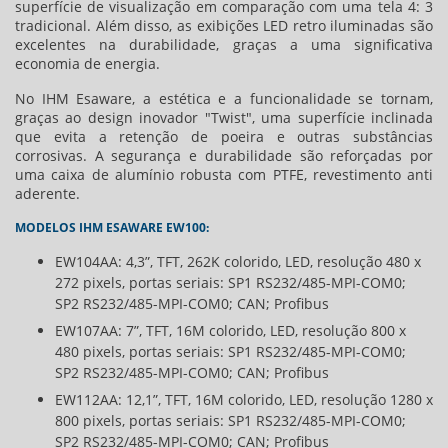
superfície de visualização em comparação com uma tela 4: 3
tradicional. Além disso, as exibições LED retro iluminadas são
excelentes na durabilidade, graças a uma significativa
economia de energia.
No IHM Esaware, a estética e a funcionalidade se tornam,
graças ao design inovador "Twist", uma superfície inclinada
que evita a retenção de poeira e outras substâncias
corrosivas. A segurança e durabilidade são reforçadas por
uma caixa de alumínio robusta com PTFE, revestimento anti
aderente.
MODELOS IHM ESAWARE EW100:
EW104AA: 4,3”, TFT, 262K colorido, LED, resolução 480 x
272 pixels, portas seriais: SP1 RS232/485-MPI-COM0;
SP2 RS232/485-MPI-COM0; CAN; Profibus
EW107AA: 7”, TFT, 16M colorido, LED, resolução 800 x
480 pixels, portas seriais: SP1 RS232/485-MPI-COM0;
SP2 RS232/485-MPI-COM0; CAN; Profibus
EW112AA: 12,1”, TFT, 16M colorido, LED, resolução 1280 x
800 pixels, portas seriais: SP1 RS232/485-MPI-COM0;
SP2 RS232/485-MPI-COM0; CAN; Profibus