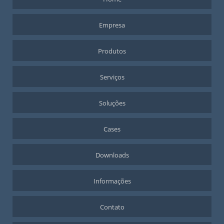
SERVO MOTOR ALTO TORQUE
SERVO MOTOR CORRENTE ALTERNADA
Empresa
SERVO MOTOR INDUSTRIAL
SERVO MOTOR PRECISÃO
Produtos
SERVO MOTOR TORQUE
Serviços
SISTEMA SERVO DRIVE
Soluções
Cases
Downloads
Informações
Contato