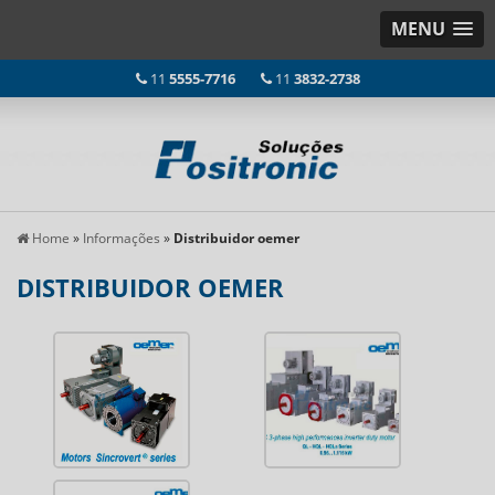
MENU
11
5555-7716
11
3832-2738
Home
»
Informações
»
Distribuidor oemer
DISTRIBUIDOR OEMER