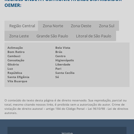
OEMER:
MANUTENÇÃO DE CONVERSOR CA CC
MANUTENÇÃO DE INVERSORES DE FREQUÊNCIA
MANUTENÇÃO PREVENTIVA EM INVERSOR DE FREQUÊNCIA
Região Central
Zona Norte
Zona Oeste
Zona Sul
MANUTENÇÃO PREVENTIVA SERVO MOTOR
Zona Leste
Grande São Paulo
Litoral de São Paulo
MOTOR DE CORRENTE ALTERNADA
Aclimação
Bela Vista
MOTOR DE CORRENTE ALTERNADA COM VARIADOR DE FREQUÊNCIA
Bom Retiro
Brás
Cambuci
Centro
MOTOR DE CORRENTE ALTERNADA TRIFÁSICO
Consolação
Higienópolis
Glicério
Liberdade
MOTOR DE CORRENTE CONTÍNUA
Luz
Pari
República
Santa Cecília
Santa Efigênia
Sé
MOTOR DE CORRENTE CONTÍNUA PREÇO
Vila Buarque
MOTOR SÍNCRONO TORQUE
MOTORES DE CORRENTE CONTÍNUA TORQUE
O conteúdo do texto desta página é de direito reservado. Sua reprodução, parcial ou
MOTORES ELÉTRICOS DE CORRENTE CONTÍNUA
total, mesmo citando nossos links, é proibida sem a autorização do autor. Crime de
violação de direito autoral – artigo 184 do Código Penal –
Lei 9610/98 - Lei de direitos
SERVO DRIVE PRECISÃO
autorais
.
SERVO DRIVE PREÇO
SERVO MOTOR
Home