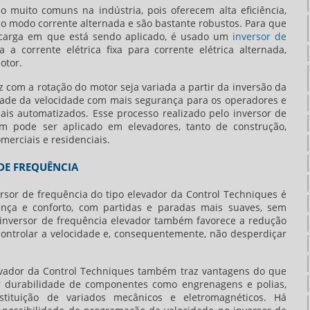
o muito comuns na indústria, pois oferecem alta eficiência,
 no modo corrente alternada e são bastante robustos. Para que
 carga em que está sendo aplicado, é usado um
inversor de
a a corrente elétrica fixa para corrente elétrica alternada,
otor.
z com a rotação do motor seja variada a partir da inversão da
idade da velocidade com mais segurança para os operadores e
is automatizados. Esse processo realizado pelo inversor de
m pode ser aplicado em elevadores, tanto de construção,
erciais e residenciais.
DE FREQUÊNCIA
rsor de frequência do tipo elevador da Control Techniques é
nça e conforto, com partidas e paradas mais suaves, sem
inversor de frequência elevador
também favorece a redução
controlar a velocidade e, consequentemente, não desperdiçar
vador
da Control Techniques também traz vantagens do que
ior durabilidade de componentes como engrenagens e polias,
tituição de variados mecânicos e eletromagnéticos. Há