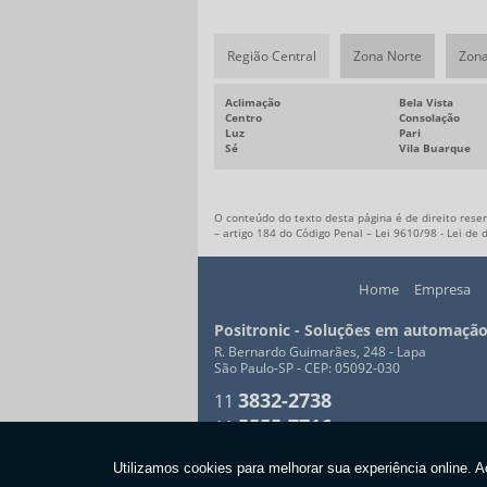
Região Central
Zona Norte
Zona
Aclimação
Bela Vista
Centro
Consolação
Luz
Pari
Sé
Vila Buarque
O conteúdo do texto desta página é de direito reser
– artigo 184 do Código Penal –
Lei 9610/98 - Lei de 
Home
Empresa
Positronic - Soluções em automação
R. Bernardo Guimarães, 248 - Lapa
São Paulo-SP - CEP: 05092-030
3832-2738
11
5555-7716
11
Copyright © Positronic. (Lei 9610 de 19/02/1998)