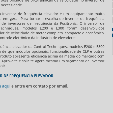
 possibilidade de programação da velocidade no
inversor de
 necessidade.
 o
inversor de frequência elevador
é um equipamento muito
ia em geral. Para tornar a escolha do
inversor de frequência
a de inversores de frequência da Positronic. O
inversor de
echniques, modelos E200 e E300 foram desenvolvidos
dor de velocidade de motor completo, compacto e econômico,
ntrole eletrônico da indústria de elevadores.
quência elevador
da Control Techniques, modelos E200 e E300
m de que módulos opcionais, funcionalidade de CLP e outras
produto apresente eficiência acima da média do mercado com
 Aproveite e solicite agora mesmo um orçamento de
inversor
nic.
OR DE FREQUÊNCIA ELEVADOR
e aqui
e entre em contato por email.