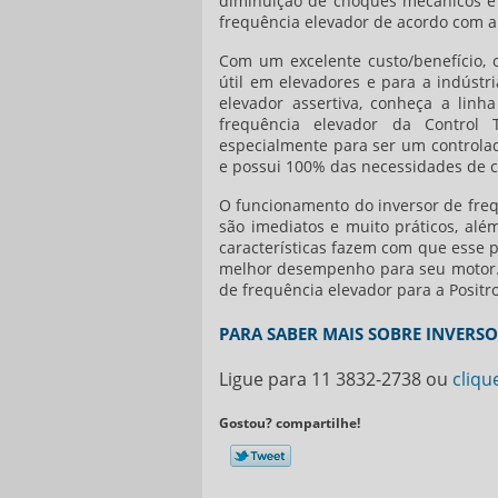
diminuição de choques mecânicos e
frequência elevador
de acordo com a
Com um excelente custo/benefício,
útil em elevadores e para a indústr
elevador
assertiva, conheça a linh
frequência elevador
da Control T
especialmente para ser um controla
e possui 100% das necessidades de co
O funcionamento do
inversor de fre
são imediatos e muito práticos, alé
características fazem com que esse 
melhor desempenho para seu motor.
de frequência elevador
para a Positro
PARA SABER MAIS SOBRE INVERS
Ligue para
11 3832-2738
ou
cliqu
Gostou? compartilhe!