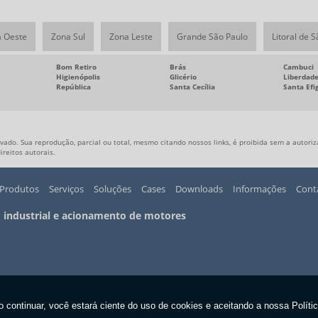
 Oeste
Zona Sul
Zona Leste
Grande São Paulo
Litoral de 
Bom Retiro
Brás
Cambuci
Higienópolis
Glicério
Liberdad
República
Santa Cecília
Santa Efi
vado. Sua reprodução, parcial ou total, mesmo citando nossos links, é proibida sem a autoriz
direitos autorais
.
Produtos
Serviços
Soluções
Cases
Downloads
Informações
Cont
 industrial e acionamento de motores