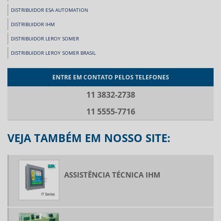
DISTRIBUIDOR ESA AUTOMATION
DISTRIBUIDOR IHM
DISTRIBUIDOR LEROY SOMER
DISTRIBUIDOR LEROY SOMER BRASIL
DISTRIBUIDOR OEMER
ENTRE EM CONTATO PELOS TELEFONES
FABRICANTES DE INVERSORES DE FREQUÊNCIA
11 3832-2738
FABRICANTES DE SERVO MOTOR
11 5555-7716
FORNECEDOR BECKHOFF
FORNECEDOR DE CONVERSOR CA CC
VEJA TAMBÉM EM NOSSO SITE:
FORNECEDOR DE INVERSOR DE FREQUÊNCIA
FORNECEDORES DE IHM
FORNECEDORES DE SERVO MOTOR
ASSISTÊNCIA TÉCNICA IHM
IHM COM CLP INCORPORADO
IHM TOUCH COM CLP INCORPORADO
INVERSOR DE FREQUÊNCIA ELEVADOR